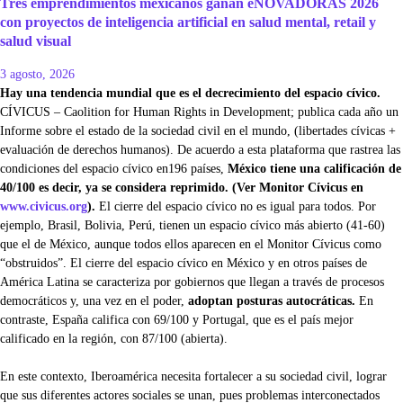
Tres emprendimientos mexicanos ganan eNOVADORAS 2026
con proyectos de inteligencia artificial en salud mental, retail y
salud visual
3 agosto, 2026
Hay una tendencia mundial que es el decrecimiento del espacio cívico.
CÍVICUS – Caolition for Human Rights in Development; publica cada año un
Informe sobre el estado de la sociedad civil en el mundo, (libertades cívicas +
evaluación de derechos humanos). De acuerdo a esta plataforma que rastrea las
condiciones del espacio cívico en196 países,
México tiene una calificación de
40/100 es decir, ya se considera reprimido. (Ver Monitor Cívicus en
www.civicus.org
).
El cierre del espacio cívico no es igual para todos. Por
ejemplo, Brasil, Bolivia, Perú, tienen un espacio cívico más abierto (41-60)
que el de México, aunque todos ellos aparecen en el Monitor Cívicus como
“obstruidos”. El cierre del espacio cívico en México y en otros países de
América Latina se caracteriza por gobiernos que llegan a través de procesos
democráticos y, una vez en el poder,
adoptan posturas autocráticas.
En
contraste, España califica con 69/100 y Portugal, que es el país mejor
calificado en la región, con 87/100 (abierta).
En este contexto, Iberoamérica necesita fortalecer a su sociedad civil, lograr
que sus diferentes actores sociales se unan, pues problemas interconectados