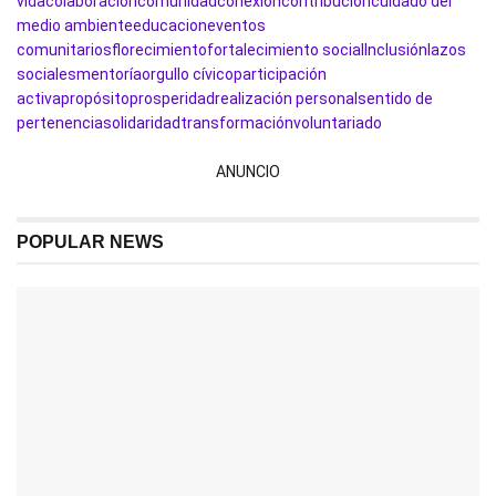
vida
colaboración
comunidad
conexión
contribución
cuidado del
medio ambiente
educacion
eventos
comunitarios
florecimiento
fortalecimiento social
Inclusión
lazos
sociales
mentoría
orgullo cívico
participación
activa
propósito
prosperidad
realización personal
sentido de
pertenencia
solidaridad
transformación
voluntariado
ANUNCIO
POPULAR NEWS